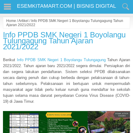
ESEMKITAMART.COM | BISNIS DIGITAL
Home
/
Artikel
/
Info PPDB SMK Negeri 1 Boyolangu Tulungagung Tahun
Ajaran 2021/2022
Info PPDB SMK Negeri 1 Boyolangu
Tulungagung Tahun Ajaran
2021/2022
Berikut
Info PPDB SMK Negeri 1 Boyolangu Tulungagung
Tahun Ajaran
2021/2022. Tahun ajaran baru 2021/2022 segera dimulai. Persiapkan diri
dan segera lakukan pendaftaran. Sistem seleksi PPDB dilaksanakan
secara daring penuh dan cukup berbeda dengan pelaksanaan di tahun-
tahun sebelumnya. Pelaksanaan ini bertujuan untuk mempermudah
masyarakat agar tidak perlu keluar rumah guna mendaftar ke sekolah
tujuan selama masa darurat penyebaran Corona Virus Disease (COVID-
19) di Jawa Timur.