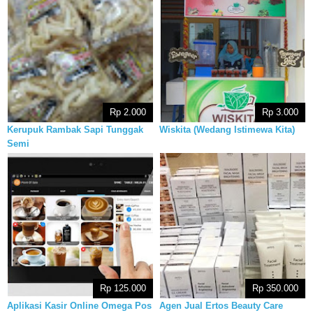
Rp 2.000
Rp 3.000
Kerupuk Rambak Sapi Tunggak
Wiskita (Wedang Istimewa Kita)
Semi
Rp 125.000
Rp 350.000
Aplikasi Kasir Online Omega Pos
Agen Jual Ertos Beauty Care