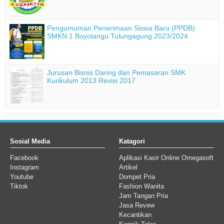
Pengumuman Penerimaan Siswa Baru (PPDB)
SMKN 1 Boyolangu Tulungagung 2023/2024
Jurusan Bisnis Daring dan Pemasaran SMK
Kurikulum 2013 Revisi 2017
Sosial Media
Katagori
Facebook
Aplikasi Kasir Online Omegasoft
Instagram
Artikel
Youtube
Dompet Pria
Tiktok
Fashion Wanita
Jam Tangan Pria
Jasa Revew
Kecantikan