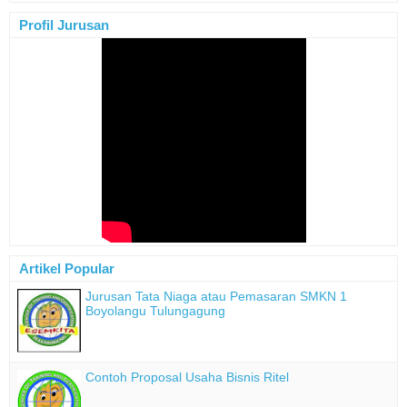
Profil Jurusan
Artikel Popular
Jurusan Tata Niaga atau Pemasaran SMKN 1
Boyolangu Tulungagung
Contoh Proposal Usaha Bisnis Ritel