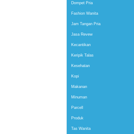
Dompet Pria
Fashion Wanita
Jam Tangan Pria
Jasa Revew
Kecantikan
Keripik Talas
Kesehatan
Kopi
Makanan
Minuman
Parcell
Produk
Tas Wanita