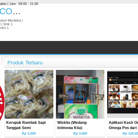
abtu | Jam : 09.00 - 21.00
ESEMKITAMART.COM | BISNIS DIGITAL
ikulum Merdeka |
l | Smk 1
Smkn 1
Produk Terbaru
Kerupuk Rambak Sapi
Wiskita (Wedang
Aplikasi Kasir O
Tunggak Semi
Istimewa Kita)
Omega Pos dari
Omegasoft
Rp 2.000
Rp 3.000
Rp 125.0