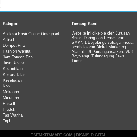
Katagori
Tentang Kami
Website ini dikelola oleh Jurusan
Aplikasi Kasir Online Omegasoft
Bisnis Daring dan Pemasaran
Artikel
SMKN 1 Boyolangu sebagai media
Dompet Pria
pembelajaran Digital Marketing.
Fashion Wanita
Alamat : JL Kimangunsarkoro VI/3
Boyolangu Tulungagung Jawa
Jam Tangan Pria
Timur
Jasa Revew
Kecantikan
Keripik Talas
Kesehatan
Kopi
Makanan
Minuman
Parcell
Produk
Tas Wanita
Topi
ESEMKITAMART.COM | BISNIS DIGITAL