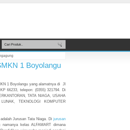
ungagung
 SMKN 1 Boyolangu
KN 1 Boyolangu yang alamatnya di Jl
P 66233, telepon: (0355) 321794. Di
I PERKANTORAN, TATA NIAGA, USAHA
T LUNAK, TEKNOLOGI KOMPUTER
u adalah Jurusan Tata Niaga. Di
jurusan
g namanya kelas ALFAMART dimana