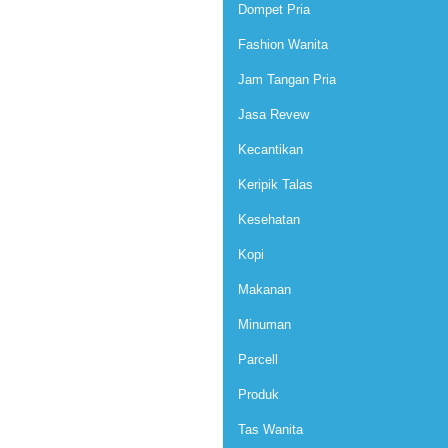
Dompet Pria
Fashion Wanita
Jam Tangan Pria
Jasa Revew
Kecantikan
Keripik Talas
Kesehatan
Kopi
Makanan
Minuman
Parcell
Produk
Tas Wanita