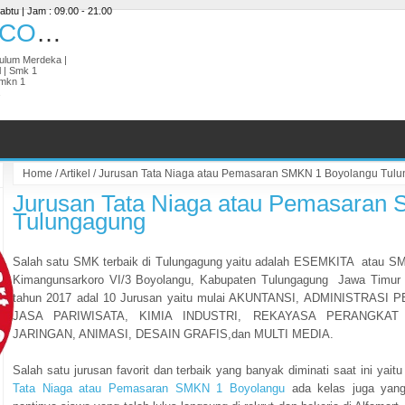
abtu | Jam : 09.00 - 21.00
ESEMKITAMART.COM | BISNIS DIGITAL
ikulum Merdeka |
l | Smk 1
Smkn 1
Home
/
Artikel
/
Jurusan Tata Niaga atau Pemasaran SMKN 1 Boyolangu Tul
Jurusan Tata Niaga atau Pemasaran
Tulungagung
Salah satu SMK terbaik di Tulungagung yaitu adalah ESEMKITA atau SM
Kimangunsarkoro VI/3 Boyolangu, Kabupaten Tulungagung Jawa Timur K
tahun 2017 adal 10 Jurusan yaitu mulai AKUNTANSI, ADMINISTRAS
JASA PARIWISATA, KIMIA INDUSTRI, REKAYASA PERANGKA
JARINGAN, ANIMASI, DESAIN GRAFIS,dan MULTI MEDIA.
Salah satu jurusan favorit dan terbaik yang banyak diminati saat ini yait
Tata Niaga atau Pemasaran SMKN 1 Boyolangu
ada kelas juga yan