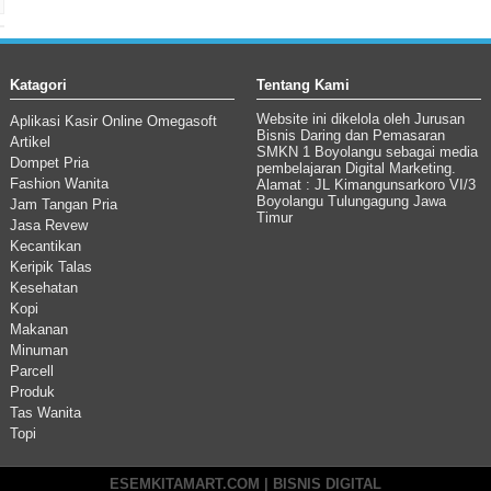
Katagori
Tentang Kami
Website ini dikelola oleh Jurusan
Aplikasi Kasir Online Omegasoft
Bisnis Daring dan Pemasaran
Artikel
SMKN 1 Boyolangu sebagai media
Dompet Pria
pembelajaran Digital Marketing.
Fashion Wanita
Alamat : JL Kimangunsarkoro VI/3
Boyolangu Tulungagung Jawa
Jam Tangan Pria
Timur
Jasa Revew
Kecantikan
Keripik Talas
Kesehatan
Kopi
Makanan
Minuman
Parcell
Produk
Tas Wanita
Topi
ESEMKITAMART.COM | BISNIS DIGITAL