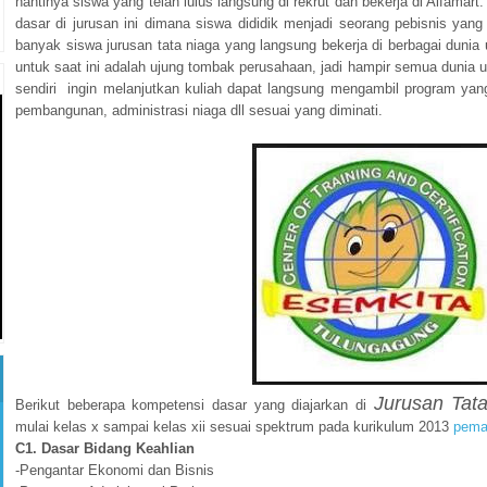
nantinya siswa yang telah lulus langsung di rekrut dan bekerja di Alfamar
dasar di jurusan ini dimana siswa dididik menjadi seorang pebisnis yang
banyak siswa jurusan tata niaga yang langsung bekerja di berbagai dunia 
untuk saat ini adalah ujung tombak perusahaan, jadi hampir semua dunia
sendiri ingin melanjutkan kuliah dapat langsung mengambil program y
pembangunan, administrasi niaga dll sesuai yang diminati.
Jurusan Tat
Berikut beberapa kompetensi dasar yang diajarkan di
mulai kelas x sampai kelas xii sesuai spektrum pada kurikulum 2013
pema
C1. Dasar Bidang Keahlian
-Pengantar Ekonomi dan Bisnis