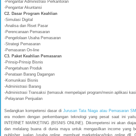
-Pengantar Administrasi Perkantoran
-Pengantar Akuntansi
C2. Dasar Program Keahlian
-Simulasi Digital
-Analisa dan Riset Pasar
-Perencanaan Pemasaran
-Pengelolaan Usaha Pemasaran
-Strategi Pemasaran
-Pemasaran On-line
C3. Paket Keahlian Pemasaran
-Prinsip-Prinsip Bisnis
-Pengetahuan Produk
-Penataan Barang Dagangan
-Komunikasi Bisnis
-Administrasi Barang
-Administrasi Transaksi (temasuk mempelajari program/mesin aplikasi kas
-Pelayanan Penjualan
Sedangkan kompetensi dasar di
Jurusan Tata Niaga atau Pemasaran S
era modern dengan perkembangan teknologi yang pesat saat ini y
INTERNET MARKETING (BISNIS ONLINE). Dikompetensi ini akan diajark
dan melalang buana di dunia maya untuk mengasilkan income yang be
publisher, jualan /usaha online, membuat marketplace/toko online dll.