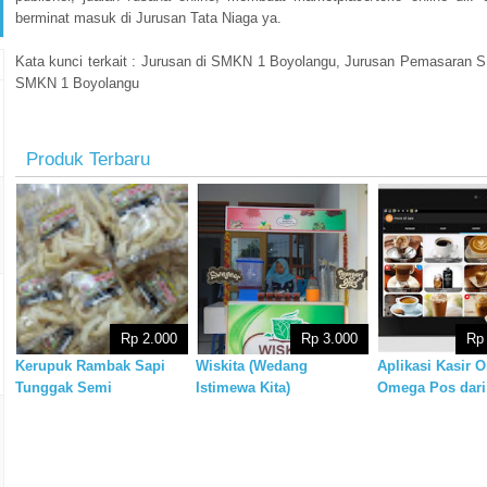
berminat masuk di Jurusan Tata Niaga ya.
Kata kunci terkait : Jurusan di SMKN 1 Boyolangu, Jurusan Pemasaran 
SMKN 1 Boyolangu
Produk Terbaru
Rp 2.000
Rp 3.000
Rp
Kerupuk Rambak Sapi
Wiskita (Wedang
Aplikasi Kasir O
Tunggak Semi
Istimewa Kita)
Omega Pos dari
Omegasoft