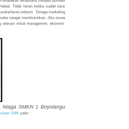
t. Pendidikan wirausaha menjadi pondasi
 hebat. Tidak heran ketika sudah lulus
usaha/dunia industri. Tenaga marketing
 usaha sangat membutuhkan. Jika siswa
ang relevan misal managemen, ekonomi
a Niaga SMKN 1 Boyolangu
saran SMK
yaitu :