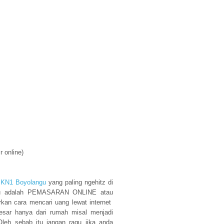
ir online)
MKN1 Boyolangu
yang paling ngehitz di
aitu adalah PEMASARAN ONLINE atau
an cara mencari uang lewat internet
sar hanya dari rumah misal menjadi
 Oleh sebab itu jangan ragu jika anda