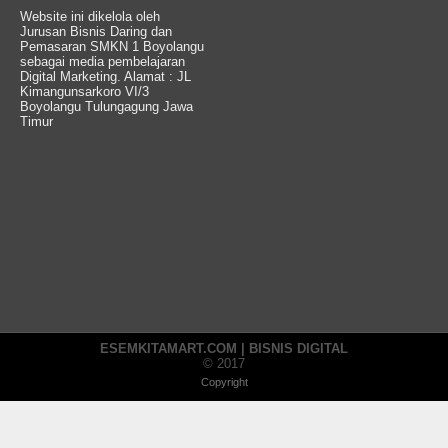
Website ini dikelola oleh
Jurusan Bisnis Daring dan
Pemasaran SMKN 1 Boyolangu
sebagai media pembelajaran
Digital Marketing. Alamat : JL
Kimangunsarkoro VI/3
Boyolangu Tulungagung Jawa
Timur
ESEMKITAMART.COM | BISNIS DIGITAL
© 2017
Copyright