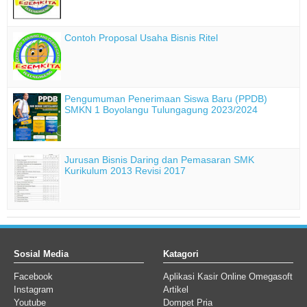
Contoh Proposal Usaha Bisnis Ritel
Pengumuman Penerimaan Siswa Baru (PPDB)
SMKN 1 Boyolangu Tulungagung 2023/2024
Jurusan Bisnis Daring dan Pemasaran SMK
Kurikulum 2013 Revisi 2017
Sosial Media
Katagori
Facebook
Aplikasi Kasir Online Omegasoft
Instagram
Artikel
Youtube
Dompet Pria