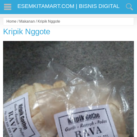
ESEMKITAMART.COM | BISNIS DIGITAL
Home
/
Makanan
/
Kripik Nggote
Kripik Nggote