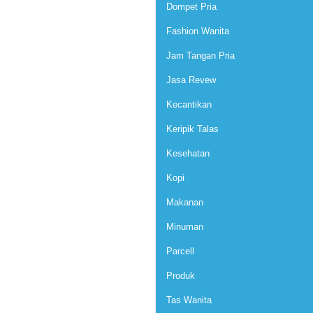
Dompet Pria
Fashion Wanita
Jam Tangan Pria
Jasa Revew
Kecantikan
Keripik Talas
Kesehatan
Kopi
Makanan
Minuman
Parcell
Produk
Tas Wanita