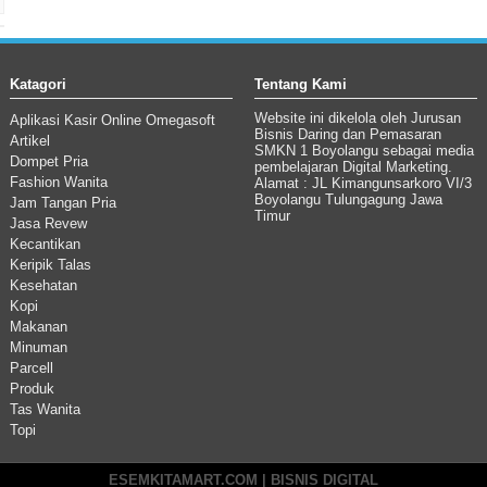
Katagori
Tentang Kami
Website ini dikelola oleh Jurusan
Aplikasi Kasir Online Omegasoft
Bisnis Daring dan Pemasaran
Artikel
SMKN 1 Boyolangu sebagai media
Dompet Pria
pembelajaran Digital Marketing.
Fashion Wanita
Alamat : JL Kimangunsarkoro VI/3
Boyolangu Tulungagung Jawa
Jam Tangan Pria
Timur
Jasa Revew
Kecantikan
Keripik Talas
Kesehatan
Kopi
Makanan
Minuman
Parcell
Produk
Tas Wanita
Topi
ESEMKITAMART.COM | BISNIS DIGITAL