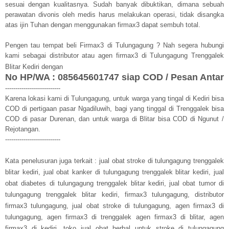
sesuai dengan kualitasnya. Sudah banyak dibuktikan, dimana sebuah
perawatan divonis oleh medis harus melakukan operasi, tidak disangka
atas ijin Tuhan dengan menggunakan firmax3 dapat sembuh total.
Pengen tau tempat beli Firmax3 di Tulungagung ? Nah segera hubungi
kami sebagai distributor atau agen firmax3 di Tulungagung Trenggalek
Blitar Kediri dengan
No HP/WA : 085645601747 siap COD / Pesan Antar
---------------------------
Karena lokasi kami di Tulungagung, untuk warga yang tingal di Kediri bisa
COD di pertigaan pasar Ngadiluwih, bagi yang tinggal di Trenggalek bisa
COD di pasar Durenan, dan untuk warga di Blitar bisa COD di Ngunut /
Rejotangan.
---------------------------
Kata penelusuran juga terkait : jual obat stroke di tulungagung trenggalek
blitar kediri,
jual obat kanker di tulungagung trenggalek blitar kediri,
jual
obat diabetes di tulungagung trenggalek blitar kediri, j
ual obat tumor di
tulungagung trenggalek blitar kediri, firmax3 tulungagung, distributor
firmax3 tulungagung, jual obat stroke di tulungagung, agen firmax3 di
tulungagung, agen firmax3 di trenggalek agen firmax3 di blitar, agen
firmax3 di kediri, toko jual obat herbal untuk stroke di tulungagung