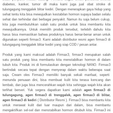
diabetes, kanker, tumor dll maka kami juga jual obat stroke di
tulungagung trenggalek blitar kediri. Dengan menerapkan gaya hidup yang
sehat tentu kita bisa mewujudkan kestabilan hormon supaya badan selalu
sehat dan terhindar dari berbagai penyakit. Namun itu saja belum cukup,
kita juga membutuhkan salah satu produk untuk bisa membantu kita
mewujudkannya. Untuk memilih produk tersebut, terlebih dahulu kita
harus bisa memastikan bahwa produknya harus benar-benar aman untuk
digunakan seperti firmax3. Kami adalah distributor resmi agen firmax3 di
tulungagung trenggalek blitar kediri yang siap COD / pesan antar.
Produk yang kami maksud adalah Firmax3, firmax3 merupakan salah
satu produk yang bisa membantu kita menstabilkan hormon di dalam
tubuh kita. Produk ini di formulasikan dengan teknologi NANO. Firmax3
bertindak secara tepat dengan menyerap dalam waktu beberapa saat
saja. Cream oles Firmax3 memiliki banyak sekali manfaat, seperti
menunda penuaan dini, bisa membuat kulit kita terasa kencang dan
lembab, dan juga bisa mencerahkan wajah kita sehingga wajah kita akan
terlihat berseri. Yuk segera dapatkan kami adalah
agen firmax3 di
tulungagung, agen firmax3 di trenggalek, agen firmax3 di blitar,
agen firmax3 di kediri
( Distributor Resmi ). Firmax3 bisa membantu kita
untuk merawat kulit dari luar maupun dari dalam, bisa membantu
mengaktifkan sel-sel dan menstabilkan hormon ditubuh kita. Firmax3 ini