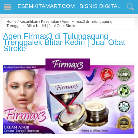
ESEMKITAMART.COM | BISNIS DIGITAL
Home
/
Kecantikan
/
Kesehatan
/
Agen Firmax3 di Tulungagung
Trenggalek Blitar Kediri | Jual Obat Stroke
Agen Firmax3 di Tulungagung
Trenggalek Blitar Kediri | Jual Obat
Stroke
click to zoom